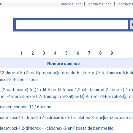
se
|
|
Toocle Global
ChemNet Global
ChemNet 
1
2
3
4
5
6
7
8
9
Nombre químico
-2,2-dimetil-8-(2-metilpropanoil)cromado-6-il]mety l]-3,5-dihidroxi-6,6-
ohexa-2,4-dien- 1-ona
-(2-carboxietil)-5-[(4-etil-3-metil-5-oxo-1,2-dihidropirrol-2-il)metil]-4-met
etil-4-metil-5-oxo-1,2-dihidropirrol-2-il)metil]-4-metil-1H-pirrol-3-il]pr
droxisencionano-11,16-diona
iacetiloxi-1-hidroxi-2-(2-hidroxietoxi)-1-ciclohex-3 -enil]benzoato de m
iacetiloxi-1,2-dihidroxi-1-ciclohex-3-enil]zoato de ben metilo