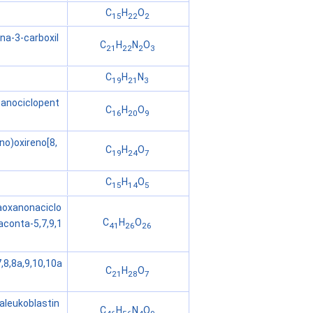
C
H
O
15
22
2
ina-3-carboxil
C
H
N
O
21
22
2
3
C
H
N
19
21
3
etanociclopent
C
H
O
16
20
9
no)oxireno[8,
C
H
O
19
24
7
C
H
O
15
14
5
taoxanonaciclo
C
H
O
conta-5,7,9,1
41
26
26
,8,8a,9,10,10a
C
H
O
21
28
7
ncaleukoblastin
C
H
N
O