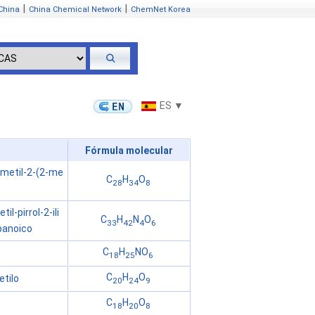
|
|
China
China Chemical Network
ChemNet Korea
ES ▼
Fórmula molecular
dimetil-2-(2-me
C
H
O
28
34
8
il-pirrol-2-ili
C
H
N
O
33
42
4
6
opanoico
C
H
NO
18
25
6
C
H
O
etilo
20
24
9
C
H
O
18
20
8