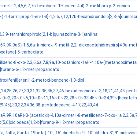
dimetil-2,4,5,6,7,7a-hexahidro-1H-inden-4-il)-2-metil-pro p-2-enoico
E)-1-formilprop-1-en-1-il]-1,2,6,7,12,12b-hexahidroindolo[2,3-a]quinolic
,3,9-tetrahidropirrolo[2,1-b]quinazolina-3-il)anilina
6R,9R,9aS)-1,5,6a-trihidroxi-9-metil-2,2'-dioxooctahidrospiro[4,9a-m
oxetano]-5-carboxilato
ilideno-8-oxo-2,3,6,6a,7,8,9a,10-octahidro-1aH-4,10a-(metanooximeta
]furano-6-il 2-metilpropanoato
idroxifenil)etenil]-2-metoxi-benceno-1,3-diol
3,14,25,26,27,30,31,32,35,36,37,46-hexadecahidroxi-3,18,21,41,43-pen
2~.0~2,20~.0~5,10~.0~11,16~.0~23,28~.0~33,45~.0~34,39~]hexatetra
,29(45),30,32,34,36,38-pentadecaeno-4,17,22,40,44
R,9R,10aR)-3-(acetiloxi)-4,10a-dimetil-8-metilideno-7-oxo-1a,2,3,5a,7
[5,6]ciclodeca[1,2-b]furano-9-il 2-metilpropanoato
lfa, 4alfa, 5beta, 19beta)-10', 16'-didehidro-9', 10'-dihidro-3', 9'-ciclovi