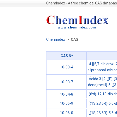
ChemIndex - A free chemical CAS databa
Chemindex
>
CAS
CAS Nº
4-[[5,7-dihidroxi
10-00-4
tilpropanoil)cicl
Ácido 3-[2-[(E)-[3
10-03-7
deno]metil]-5-[(3-
(8xi)-12,18-dihi
10-04-8
[(1S,2S,6R)-5,6-d
10-05-9
[(1S,2S,6R)-5,6-d
10-06-0