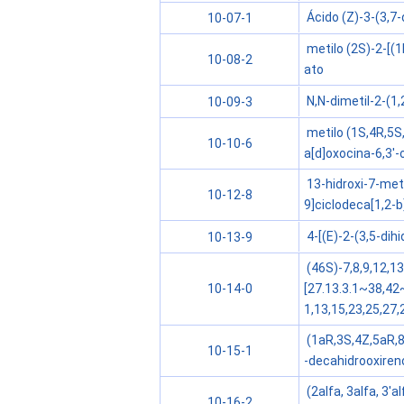
Ácido (Z)-3-(3,7-
10-07-1
metilo (2S)-2-[(1
10-08-2
ato
N,N-dimetil-2-(1,2
10-09-3
metilo (1S,4R,5S,
10-10-6
a[d]oxocina-6,3'-
13-hidroxi-7-met
10-12-8
9]ciclodeca[1,2-b
4-[(E)-2-(3,5-dih
10-13-9
(46S)-7,8,9,12,1
[27.13.3.1~38,4
10-14-0
1,13,15,23,25,27
(1aR,3S,4Z,5aR,8a
10-15-1
-decahidrooxireno
(2alfa, 3alfa, 3'a
10-16-2