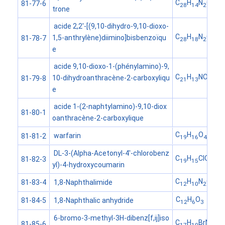
C
H
N
O
81-77-6
28
14
2
4
trone
acide 2,2'-[(9,10-dihydro-9,10-dioxo-
C
H
N
O
1,5-anthrylène)diimino]bisbenzoïqu
81-78-7
28
18
2
6
e
acide 9,10-dioxo-1-(phénylamino)-9,
C
H
NO
10-dihydroanthracène-2-carboxyliqu
81-79-8
21
13
4
e
acide 1-(2-naphtylamino)-9,10-diox
81-80-1
oanthracène-2-carboxylique
C
H
O
warfarin
81-81-2
19
16
4
DL-3-(Alpha-Acetonyl-4'-chlorobenz
C
H
ClO
81-82-3
19
15
4
yl)-4-hydroxycoumarin
C
H
N
O
1,8-Naphthalimide
81-83-4
12
10
2
2
C
H
O
1,8-Naphthalic anhydride
81-84-5
12
6
3
6-bromo-3-methyl-3H-dibenz[f,ij]iso
C
H
BrNO
81-85-6
17
10
2