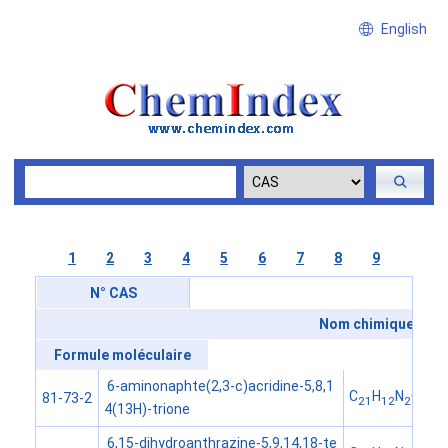
English
1
2
3
4
5
6
7
8
9
N° CAS
Nom chimique
Formule moléculaire
6-aminonaphte(2,3-c)acridine-5,8,1
C
H
N
O
81-73-2
21
12
2
3
4(13H)-trione
6,15-dihydroanthrazine-5,9,14,18-te