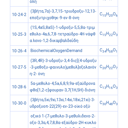
όλη·
(3βήτα,7α)-3,7,15-τριυδροξυ-12,13-
C
H
O
10-24-2
15
20
6
εποξυτριχοθηκ-9-εν-8-όνη·
(1S,4aS,8aS)-1-υδροξυ-5,5,8α-τριμ
C
H
O
εθυλο-4a,6,7,8-τετραϋδρο-4H-νάφθ
10-25-3
15
22
3
α λενο-1,2-δικαρβαλδεΰδη·
C
H
O
BiochemicalOxygenDemand
10-26-4
34
58
12
(3R,4R)-3-υδροξυ-3,4-δις[(4-υδροξυ
C
H
O
-3-μεθοξυ-φαινυλο)μεθυλ]οξολανόν
10-27-5
20
22
7
η-2- όνη·
5α-μεθυλο-4,5a,6,8,9,9a-εξαϋδρονα
C
H
O
10-28-6
13
16
3
φθο[1,2-c]φουραν-3,7(1H,5H)-διόνη·
(3βήτα,5xi,9xi,13xi,14xi,18xi,21xi)-3-
C
H
O
10-30-0
30
48
3
υδροξυοπ-22(29)-εν-23-οϊκό οξύ·
οξικό 1-(7-μεθυλο-3-μεθυλιδενο-2-
οξο-3,3α,4,7,8,8α-εξαϋδρο-2H-κυκλο