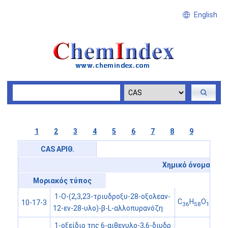
English
1
2
3
4
5
6
7
8
9
CAS ΑΡΙΘ.
Χημικό όνομα
Μοριακός τύπος
1-O-(2,3,23-τριυδροξυ-28-οξολεαν-
C
H
O
10-17-3
36
58
10
12-εν-28-υλο)-β-L-αλλοπυρανόζη·
1-οξείδιο της 6-αιθενυλο-3,6-διυδρ