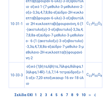
επτα[b]φουραν-6-υλο)-3-οξοβουτύλ
ιο· οξικό 1-(7-μεθυλο-3-μεθυλενο-2-
οξο-3,3α,4,7,8,8α-εξαϋδρο-2H-κυκλο
επτα[b]φουραν-6-υλο)-3-οξοβουτύλ
C
H
O
ιο· 2H-κυκλοεπτα[b]φουρανόνη, 6-[1
10-31-1
17
22
5
-(ακετυλοξυ)-3-οξοβουτυλο]-3,3a,4,
7,8,8a-εξαϋδρο-7-μεθυλο-3-μεθυλεν
ο-· 6-(1-(ακετυλοξυ)-3-οξοβουτυλο)
-3,3α,4,7,8,8α-εξαϋδρο-7-μεθυλο-3-μ
εθυλενο-2H-κυκλοεπτα(b)φουρανό
νη-2·
οξικό (1βήτα,6βήτα,7άλφα,8άλφα,1
3άλφα,14R)-1,6,7,14-τετραϋδροξυ-1
C
H
O
10-33-3
22
30
8
5-οξο-7,20-εποξυκαουρ-16-εν-18-ύλ
ιο·
Σελίδα ΟΧΙ
1
2
3
4
5
6
7
8
9
10
››
›|