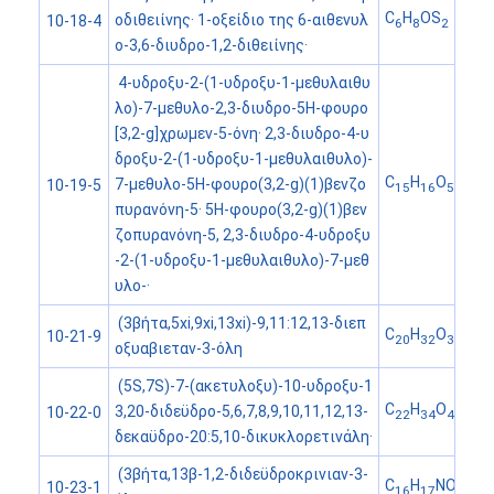
C
H
OS
οδιθειίνης· 1-οξείδιο της 6-αιθενυλ
10-18-4
6
8
2
ο-3,6-διυδρο-1,2-διθειίνης·
4-υδροξυ-2-(1-υδροξυ-1-μεθυλαιθυ
λο)-7-μεθυλο-2,3-διυδρο-5H-φουρο
[3,2-g]χρωμεν-5-όνη· 2,3-διυδρο-4-υ
δροξυ-2-(1-υδροξυ-1-μεθυλαιθυλο)-
C
H
O
7-μεθυλο-5H-φουρο(3,2-g)(1)βενζο
10-19-5
15
16
5
πυρανόνη-5· 5H-φουρο(3,2-g)(1)βεν
ζοπυρανόνη-5, 2,3-διυδρο-4-υδροξυ
-2-(1-υδροξυ-1-μεθυλαιθυλο)-7-μεθ
υλο-·
(3βήτα,5xi,9xi,13xi)-9,11:12,13-διεπ
C
H
O
10-21-9
20
32
3
οξυαβιεταν-3-όλη
(5S,7S)-7-(ακετυλοξυ)-10-υδροξυ-1
C
H
O
3,20-διδεϋδρο-5,6,7,8,9,10,11,12,13-
10-22-0
22
34
4
δεκαϋδρο-20:5,10-δικυκλορετινάλη·
(3βήτα,13β-1,2-διδεϋδροκρινιαν-3-
C
H
NO
10-23-1
16
17
3