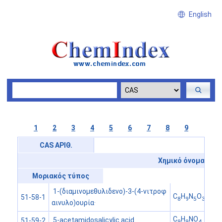
English
1
2
3
4
5
6
7
8
9
CAS ΑΡΙΘ.
Χημικό όνομα
Μοριακός τύπος
1-(διαμινομεθυλιδενο)-3-(4-νιτροφ
C
H
N
O
.ClH
51-58-1
8
9
5
3
αινυλο)ουρία·
C
H
NO
5-acetamidosalicylic acid
51-59-2
9
9
4