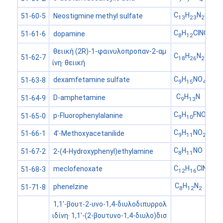
C
H
N
O
S
Neostigmine methyl sulfate
51-60-5
13
23
2
6
C
H
ClNO
dopamine
51-61-6
8
12
2
θειική (2R)-1-φαινυλοπροπαν-2-αμ
C
H
N
O
S
51-62-7
18
26
2
4
ίνη· θειική
C
H
NO
S
dexamfetamine sulfate
51-63-8
9
15
4
C
H
N
D-amphetamine
51-64-9
9
13
C
H
FNO
p-Fluorophenylalanine
51-65-0
9
10
2
C
H
NO
4'-Methoxyacetanilide
51-66-1
9
11
2
C
H
NO
2-(4-Hydroxyphenyl)ethylamine
51-67-2
8
11
C
H
ClNO
meclofenoxate
51-68-3
12
16
3
C
H
N
phenelzine
51-71-8
8
12
2
1,1'-βουτ-2-υνο-1,4-διυλοδιπυρρολ
ιδίνη· 1,1'-(2-βουτυνο-1,4-διυλο)δισ