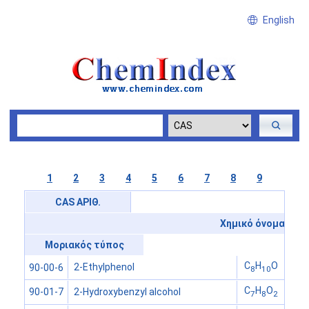
English
1
2
3
4
5
6
7
8
9
CAS ΑΡΙΘ.
Χημικό όνομα
Μοριακός τύπος
C
H
O
2-Ethylphenol
90-00-6
8
10
C
H
O
2-Hydroxybenzyl alcohol
90-01-7
7
8
2