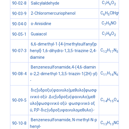
C
H
O
Salicylaldehyde
90-02-8
7
6
2
C
H
ClHgO
2-Chloromercuriophenol
90-03-9
6
5
C
H
NO
o-Anisidine
90-04-0
7
9
C
H
O
Guaiacol
90-05-1
7
8
2
6,6-dimethyl-1-[4-(methylsulfanyl)p
C
H
N
S
henyl]-1,6-dihydro-1,3,5-triazine-2,4-
90-07-3
12
17
5
diamine
Benzenesulfonamide,4-(4,6-diamin
C
H
N
O
S
o-2,2-dimethyl-1,3,5-triazin-1(2H)-yl)
90-08-4
11
16
6
2
-
δις[υδροξυ(φαινυλο)μεθυλο]φωσφ
ινικό οξύ· Δις[υδροξυ(φαινυλο)μεθ
C
H
O
P
90-09-5
14
15
4
υλο]φωσφινικό οξύ· φωσφινικό οξ
ύ, P,P-δις(υδροξυφαινυλομεθυλο)-·
Benzenesulfonamide, N-methyl-N-p
C
H
NO
S
90-10-8
13
13
2
henyl-