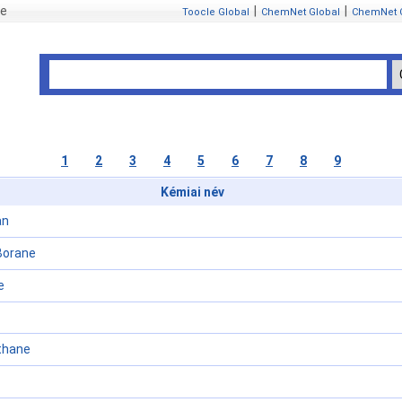
se
|
|
Toocle Global
ChemNet Global
ChemNet 
1
2
3
4
5
6
7
8
9
Kémiai név
an
Borane
e
thane