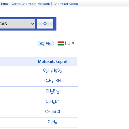
|
|
China
China Chemical Network
ChemNet Korea
HU ▼
Molekulaképlet
C
H
HgS
2
6
2
C
H
BN
2
10
CH
Br
2
2
C
H
Br
2
5
CH
BrCl
2
C
H
3
8