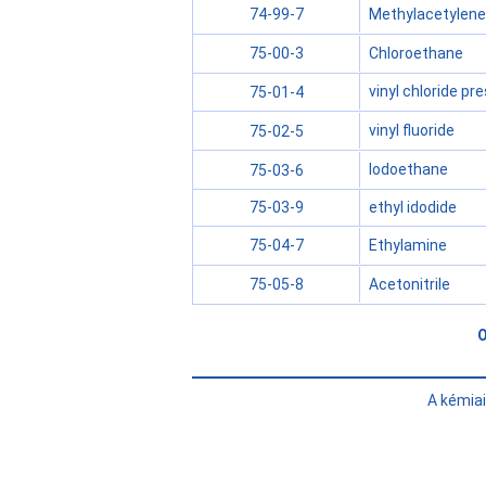
Methylacetylene
74-99-7
Chloroethane
75-00-3
vinyl chloride pr
75-01-4
vinyl fluoride
75-02-5
Iodoethane
75-03-6
ethyl idodide
75-03-9
Ethylamine
75-04-7
Acetonitrile
75-05-8
A kémia