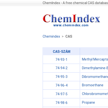
ChemIndex - A free chemical CAS databa
Chemindex
>
CAS
CAS-SZÁM
Methyl Mercapt
74-93-1
Dimethylamine-
74-94-2
Dibromomethan
74-95-3
Bromoethane
74-96-4
Chlorobromome
74-97-5
Propane
74-98-6