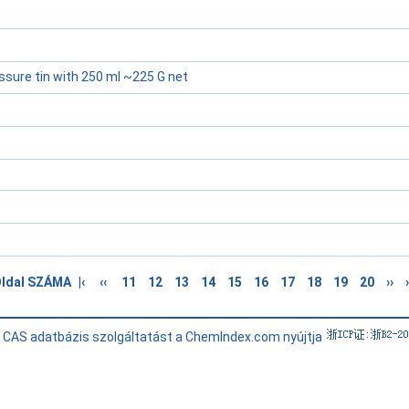
essure tin with 250 ml ~225 G net
Oldal SZÁMA
|‹
‹‹
11
12
13
14
15
16
17
18
19
20
››
›
i CAS adatbázis szolgáltatást a ChemIndex.com nyújtja