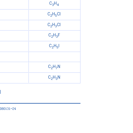
C
H
3
4
C
H
Cl
2
5
C
H
Cl
2
3
C
H
F
2
3
C
H
I
2
5
C
H
N
2
7
C
H
N
2
3
|