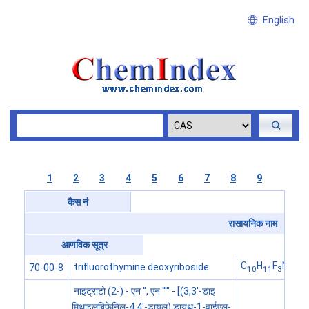
English
1
2
3
4
5
6
7
8
9
कैस नं
रासायनिक नाम
आणविक सूत्र
C
H
F
N
O
trifluorothymine deoxyriboside
70-00-8
10
11
3
2
5
नाइट्राटो (2-) - एन '', एन ''''' - [(3,3'-डाइ
मिथाइलबिफेनिल-4,4'-डायल) डायथ-1-वाईएल-