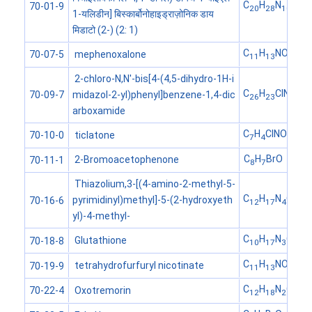
C
H
N
O
70-01-9
20
28
10
6
1-यलिडीन] बिस्कार्बोनोहाइड्राज़ोनिक डाय
मिडाटो (2-) (2: 1)
C
H
NO
mephenoxalone
70-07-5
11
13
4
2-chloro-N,N'-bis[4-(4,5-dihydro-1H-i
C
H
ClN
O
midazol-2-yl)phenyl]benzene-1,4-dic
70-09-7
26
23
6
2
arboxamide
C
H
ClNOS
ticlatone
70-10-0
7
4
C
H
BrO
2-Bromoacetophenone
70-11-1
8
7
Thiazolium,3-[(4-amino-2-methyl-5-
C
H
N
OS
pyrimidinyl)methyl]-5-(2-hydroxyeth
70-16-6
12
17
4
yl)-4-methyl-
C
H
N
O
S
Glutathione
70-18-8
10
17
3
6
C
H
NO
tetrahydrofurfuryl nicotinate
70-19-9
11
13
3
C
H
N
O
Oxotremorin
70-22-4
12
18
2