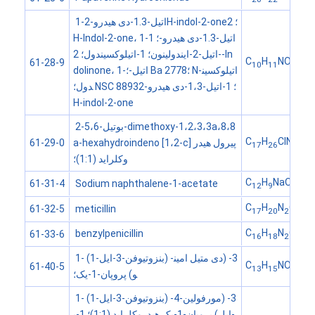
1-اتیل-1.3-دی هیدرو-2H-indol-2-one؛ 2
H-Indol-2-one، 1-اتیل-1.3-دی هیدرو-؛ 1
-اتیل-2-ایندولینون؛ 1-اتیلوکسیندول؛ 2-In
C
H
NO
61-28-9
10
11
dolinone، 1-اتیل-؛ Ba 2778؛ N-اتیلوکسین
دول؛ NSC 8893؛ 1-اتیل-1،3-دی هیدرو-2
H-indol-2-one
2-بوتیل-5،6-dimethoxy-1،2،3،3a،8،8
C
H
ClNO
a-hexahydroindeno [1،2-c] پیرول هیدر
61-29-0
17
26
2
وکلراید (1:1)؛
C
H
NaO
Sodium naphthalene-1-acetate
61-31-4
12
9
2
C
H
N
O
S
meticillin
61-32-5
17
20
2
6
C
H
N
O
S
benzylpenicillin
61-33-6
16
18
2
4
1- (1-بنزوتیوفن-3-ایل) -3- (دی متیل امین
C
H
NOS
61-40-5
13
15
و) پروپان-1-یک؛
1- (1-بنزوتیوفن-3-ایل) -3- (مورفولین-4
-ایل) پروپان-1-یک هیدروکلراید (1:1)؛ 1-پ