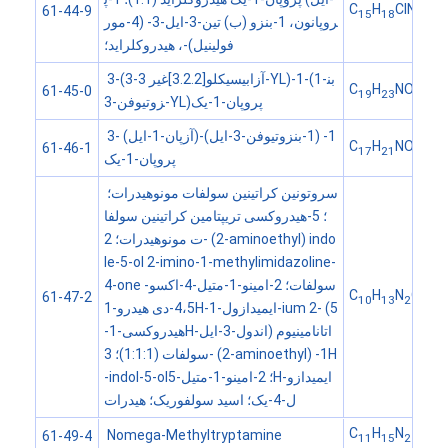
C
H
ClNO
S
61-44-9
15
18
2
روپانون، 1-بنزو (ب) تین-3-ایل-3- (4-مور
فولینیل)-، هیدروکلراید؛
3-(3-آزابیسیکلو[3.2.2]غیر 3-YL)-1-(1-بن
C
H
NOS
61-45-0
19
23
زوتیوفن-3-YL)پروپان-1-یک
3- (آزپان-1-ایل)-1- (1-بنزوتیوفن-3-ایل)
C
H
NOS
61-46-1
17
21
پروپان-1-یک
سروتونین کراتینین سولفات مونوهیدرات؛
؛ 5-هیدروکسی تریپتامین کراتینین سولفا
ت مونوهیدرات؛ 2- (2-aminoethyl) indo
le-5-ol 2-imino-1-methylimidazoline-
4-one سولفات؛ 2-امینو-1-متیل-4-اکسو-
C
H
N
O
61-47-2
10
13
2
4،5-دی هیدرو-1H-ایمیدازول-1-ium 2- (5
-هیدروکسی-1H-اندول-3-ایل) اتانامینیوم
سولفات (1:1:1)؛ 3- (2-aminoethyl) -1H
-indol-5-ol؛ 2-امینو-1-متیل-5H-ایمیدازو
ل-4-یک؛ اسید سولفوریک؛ هیدرات
C
H
N
Nomega-Methyltryptamine
61-49-4
11
15
2