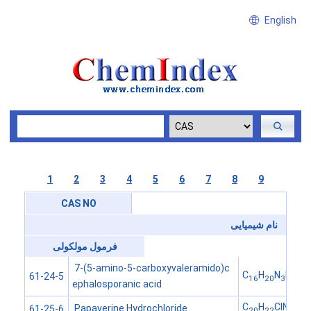
English
1
2
3
4
5
6
7
8
9
CAS NO
نام شیمیایی
فرمول مولکولی
7-(5-amino-5-carboxyvaleramido)c
C
H
N
NaO
61-24-5
16
20
3
8
ephalosporanic acid
C
H
ClNO
Papaverine Hydrochloride
61-25-6
20
22
4