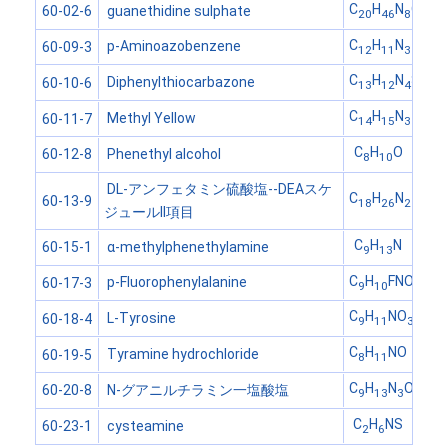
C
H
N
O
S
guanethidine sulphate
60-02-6
20
46
8
4
C
H
N
p-Aminoazobenzene
60-09-3
12
11
3
C
H
N
S
Diphenylthiocarbazone
60-10-6
13
12
4
C
H
N
Methyl Yellow
60-11-7
14
15
3
C
H
O
Phenethyl alcohol
60-12-8
8
10
DL-アンフェタミン硫酸塩--DEAスケ
C
H
N
60-13-9
18
26
2
ジュールII項目
C
H
N
α-methylphenethylamine
60-15-1
9
13
C
H
FNO
p-Fluorophenylalanine
60-17-3
9
10
2
C
H
NO
L-Tyrosine
60-18-4
9
11
3
C
H
NO
Tyramine hydrochloride
60-19-5
8
11
C
H
N
O
N-グアニルチラミン一塩酸塩
60-20-8
9
13
3
C
H
NS
cysteamine
60-23-1
2
6