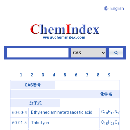
English
1
2
3
4
5
6
7
8
9
CAS番号
化学名
分子式
C
H
N
O
Ethylenediaminetetraacetic acid
60-00-4
10
16
2
8
C
H
O
Tributyrin
60-01-5
15
26
6