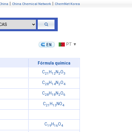
|
|
China
China Chemical Network
ChemNet Korea
PT ▼
Fórmula química
C
H
N
O
21
12
2
3
C
H
N
O
28
14
2
4
C
H
N
O
28
18
2
6
C
H
NO
21
13
4
C
H
O
19
16
4