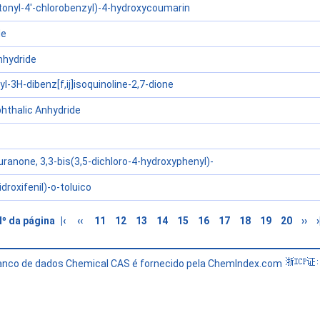
onyl-4'-chlorobenzyl)-4-hydroxycoumarin
de
nhydride
-3H-dibenz[f,ij]isoquinoline-2,7-dione
hthalic Anhydride
ranone, 3,3-bis(3,5-dichloro-4-hydroxyphenyl)-
droxifenil)-o-toluico
Nº da página
|‹
‹‹
11
12
13
14
15
16
17
18
19
20
››
›
banco de dados Chemical CAS é fornecido pela ChemIndex.com