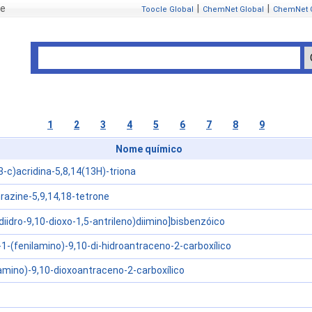
se
|
|
Toocle Global
ChemNet Global
ChemNet 
1
2
3
4
5
6
7
8
9
Nome químico
-c)acridina-5,8,14(13H)-triona
razine-5,9,14,18-tetrone
-diidro-9,10-dioxo-1,5-antrileno)diimino]bisbenzóico
1-(fenilamino)-9,10-di-hidroantraceno-2-carboxílico
lamino)-9,10-dioxoantraceno-2-carboxílico