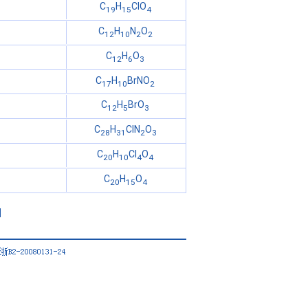
C
H
ClO
19
15
4
C
H
N
O
12
10
2
2
C
H
O
12
6
3
C
H
BrNO
17
10
2
C
H
BrO
12
5
3
C
H
ClN
O
28
31
2
3
C
H
Cl
O
20
10
4
4
C
H
O
20
15
4
|