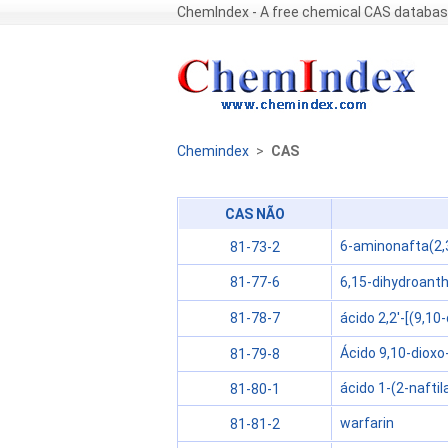
ChemIndex - A free chemical CAS databa
Chemindex
>
CAS
CAS NÃO
6-aminonafta(2,3
81-73-2
6,15-dihydroanth
81-77-6
ácido 2,2'-[(9,10
81-78-7
Ácido 9,10-dioxo-
81-79-8
ácido 1-(2-nafti
81-80-1
warfarin
81-81-2