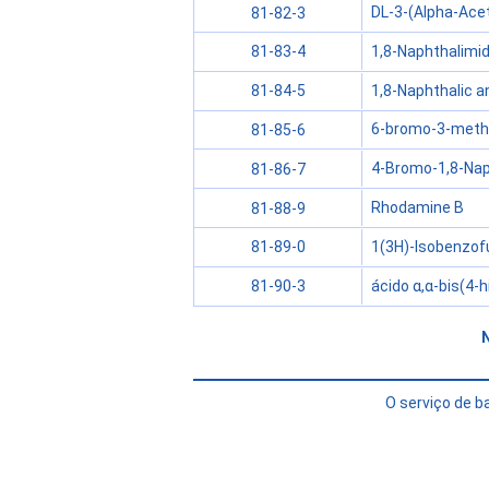
DL-3-(Alpha-Acet
81-82-3
1,8-Naphthalimi
81-83-4
1,8-Naphthalic a
81-84-5
6-bromo-3-methyl
81-85-6
4-Bromo-1,8-Nap
81-86-7
Rhodamine B
81-88-9
1(3H)-Isobenzofu
81-89-0
ácido α,α-bis(4-hi
81-90-3
O serviço de 