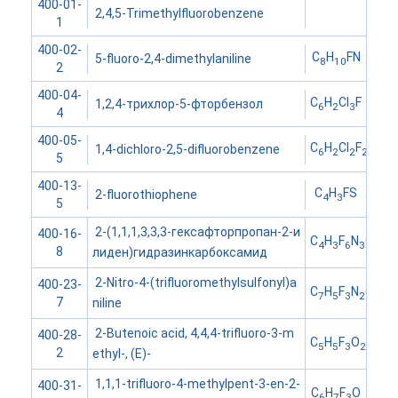
400-01-
2,4,5-Trimethylfluorobenzene
1
400-02-
C
H
FN
5-fluoro-2,4-dimethylaniline
8
10
2
400-04-
C
H
Cl
F
1,2,4-трихлор-5-фторбензол
6
2
3
4
400-05-
C
H
Cl
F
1,4-dichloro-2,5-difluorobenzene
6
2
2
2
5
400-13-
C
H
FS
2-fluorothiophene
4
3
5
2-(1,1,1,3,3,3-гексафторпропан-2-и
400-16-
C
H
F
N
O
4
3
6
3
8
лиден)гидразинкарбоксамид
2-Nitro-4-(trifluoromethylsulfonyl)a
400-23-
C
H
F
N
O
S
7
5
3
2
4
7
niline
2-Butenoic acid, 4,4,4-trifluoro-3-m
400-28-
C
H
F
O
5
5
3
2
2
ethyl-, (E)-
1,1,1-trifluoro-4-methylpent-3-en-2-
400-31-
C
H
F
O
6
7
3