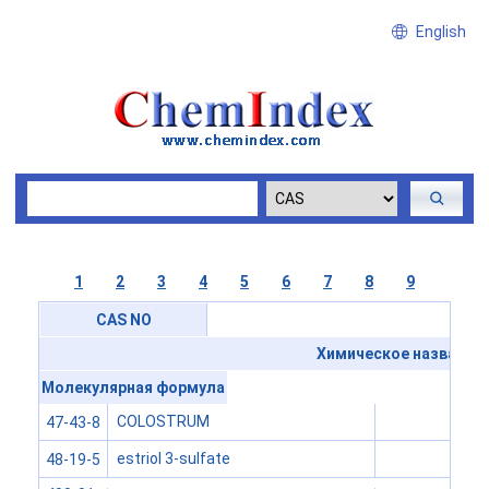
English
1
2
3
4
5
6
7
8
9
CAS NO
Химическое название
Молекулярная формула
COLOSTRUM
47-43-8
estriol 3-sulfate
48-19-5