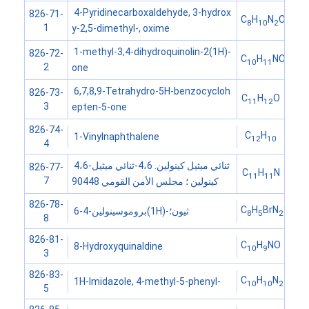
4-Pyridinecarboxaldehyde, 3-hydrox
826-71-
C
H
N
O
8
10
2
2
1
y-2,5-dimethyl-, oxime
1-methyl-3,4-dihydroquinolin-2(1H)-
826-72-
C
H
NO
10
11
2
one
6,7,8,9-Tetrahydro-5H-benzocycloh
826-73-
C
H
O
11
12
3
epten-5-one
826-74-
C
H
1-Vinylnaphthalene
12
10
4
4،6-ثنائي ميثيل كينولين. 4،6-ثنائي ميثيل
826-77-
C
H
N
11
11
7
كينولين ؛ مجلس الأمن القومي 90448
826-78-
C
H
BrN
S
6-بروموسينولين-4(1H)-ثيون؛
8
5
2
8
826-81-
C
H
NO
8-Hydroxyquinaldine
10
9
3
826-83-
C
H
N
1H-Imidazole, 4-methyl-5-phenyl-
10
10
2
5