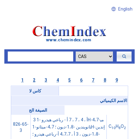
English
1
2
3
4
5
6
7
8
9
كاس لا
الاسم الكيميائي
الصيغة الج
3 أ ، 4 ، 7 ، 7 أ - رباعي هيدرو -1H-4،7-مي
826-65-
C
H
O
ثانويندين -1،8-ديون ؛ 4،7-ميثانو-1H-إندين
10
8
2
3
-1،8-ديون ، 3 أ ، 4،7،7 أ-رباعي هيدرو ؛