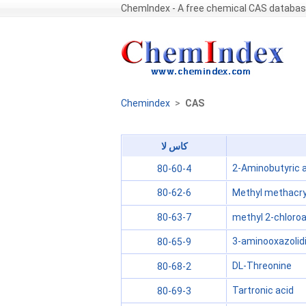
ChemIndex - A free chemical CAS databa
Chemindex
>
CAS
كاس لا
2-Aminobutyric 
80-60-4
Methyl methacry
80-62-6
methyl 2-chloroa
80-63-7
3-aminooxazolid
80-65-9
DL-Threonine
80-68-2
Tartronic acid
80-69-3