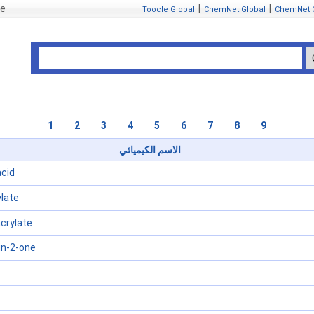
se
|
|
Toocle Global
ChemNet Global
ChemNet 
1
2
3
4
5
6
7
8
9
الاسم الكيميائي
acid
late
crylate
in-2-one