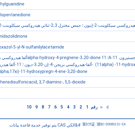
hylguanidine
clopentanedione
2،3-وبنت-2-إينون ؛ حمض مختزل 2،3-ثنائي هيدروكسي سيكلوبنت-2-أون-1-واحد ؛
midazolidinone
oxazol-5-yl-N-sulfanilylacetamide
ألفاalpha) -11-hydroxypregn-4-ene
3،20-dione ؛ (11alpha,17xi)-11-hydroxypregn-4-ene-3,20-dione
enedisulfonicacid, 3,7-diamino-, 5,5-dioxide
10
9
8
7
6
5
4
3
2
1
رقم
››
›|
يتم توفير خدمة قاعدة بيانات CAS الكي&#