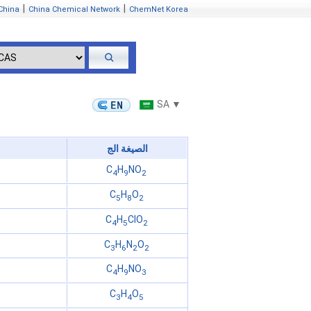
|
|
China
China Chemical Network
ChemNet Korea
SA ▼
الصيغة الج
C
H
NO
4
9
2
C
H
O
5
8
2
C
H
ClO
4
5
2
C
H
N
O
3
6
2
2
C
H
NO
4
9
3
C
H
O
3
4
5