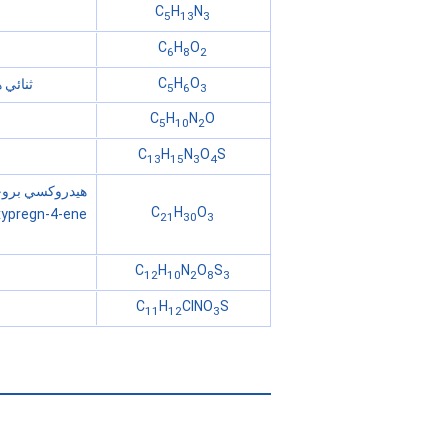
C
H
N
5
13
3
C
H
O
6
8
2
C
H
O
ثنائي هيدروكسي سيكل
5
6
3
C
H
N
O
5
10
2
C
H
N
O
S
13
15
3
4
C
H
O
21
30
3
C
H
N
O
S
12
10
2
8
3
C
H
ClNO
S
11
12
3