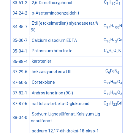
C
H
O
2,6-Dimethoxyphenol
33-51-2
8
10
3
p-Asetaminobenzaldehit 
34-24-2
Etil (etoksimetilen) siyanoasetat,%
C
H
N
34-45-7
94
100
10
98
C
H
CaN
Na
Calcium disodium EDTA
35-00-7
10
12
2
C
H
O
K
Potassium bitartrate
35-04-1
4
5
6
karotenler
36-88-4
C
FeN
hekzasiyanoferrat III
37-29-6
6
6
C
H
O
Cortexolone
37-60-5
21
30
4
C
H
O
Androstanetrion (9CI)
37-82-1
19
26
3
C
H
BrNO
naftol as-bi-beta-D-glukuronid
37-87-6
24
22
9
Sodyum Lignosülfonat, Kalsiyum Lig
38-04-0
nosülfonat
sodyum 12,17-dihidroksi-18-okso-1