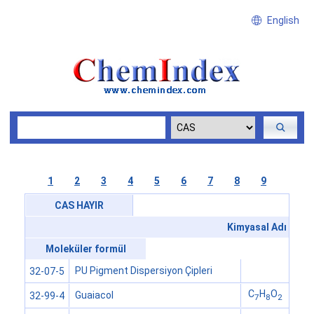
English
1
2
3
4
5
6
7
8
9
CAS HAYIR
Kimyasal Adı
Moleküler formül
PU Pigment Dispersiyon Çipleri
32-07-5
C
H
O
Guaiacol
32-99-4
7
8
2