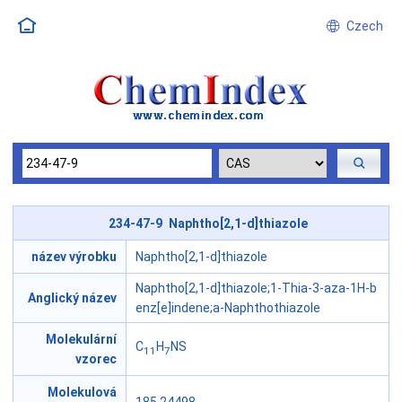
Czech
234-47-9 Naphtho[2,1-d]thiazole
název výrobku
Naphtho[2,1-d]thiazole
Naphtho[2,1-d]thiazole;1-Thia-3-aza-1H-b
Anglický název
enz[e]indene;a-Naphthothiazole
Molekulární
C
H
NS
11
7
vzorec
Molekulová