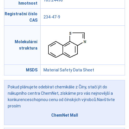
185.24498
hmotnost
Registrační číslo
234-47-9
CAS
Molekulární
struktura
MSDS
Material Safety Data Sheet
Pokud plánujete odebírat chemikálie z Číny, stačí jít do
nákupního centra ChemNet, získáme pro vás nejnovější a
konkurenceschopnou cenu od čínských výrobců.Navštivte
prosím
ChemNet Mall