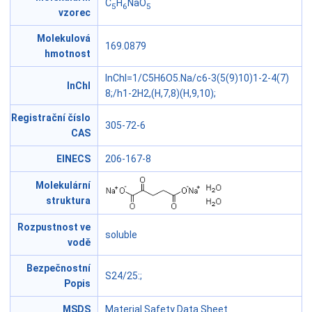
C
H
NaO
5
6
5
vzorec
Molekulová
169.0879
hmotnost
InChI=1/C5H6O5.Na/c6-3(5(9)10)1-2-4(7)
InChl
8;/h1-2H2,(H,7,8)(H,9,10);
Registrační číslo
305-72-6
CAS
EINECS
206-167-8
Molekulární
struktura
Rozpustnost ve
soluble
vodě
Bezpečnostní
S24/25
:;
Popis
MSDS
Material Safety Data Sheet