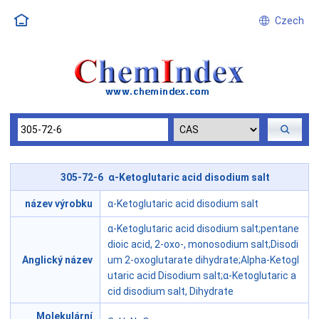
Czech
305-72-6 α-Ketoglutaric acid disodium salt
název výrobku
α-Ketoglutaric acid disodium salt
α-Ketoglutaric acid disodium salt;pentane
dioic acid, 2-oxo-, monosodium salt;Disodi
Anglický název
um 2-oxoglutarate dihydrate;Alpha-Ketogl
utaric acid Disodium salt;α-Ketoglutaric a
cid disodium salt, Dihydrate
Molekulární