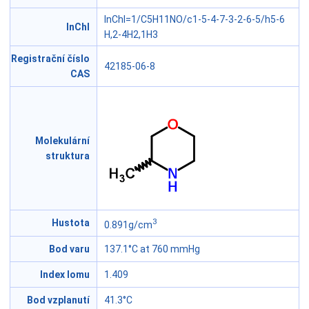
InChI=1/C5H11NO/c1-5-4-7-3-2-6-5/h5-6
InChl
H,2-4H2,1H3
Registrační číslo
42185-06-8
CAS
Molekulární
struktura
3
Hustota
0.891g/cm
Bod varu
137.1°C at 760 mmHg
Index lomu
1.409
Bod vzplanutí
41.3°C