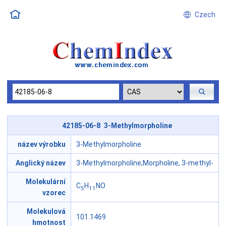
Czech
42185-06-8 3-Methylmorpholine
název výrobku
3-Methylmorpholine
Anglický název
3-Methylmorpholine;Morpholine, 3-methyl-
Molekulární
C
H
NO
5
11
vzorec
Molekulová
101.1469
hmotnost