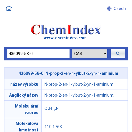
Czech
436099-58-0 N-prop-2-en-1-ylbut-2-yn-1-aminium
název výrobku
N-prop-2-en-1-ylbut-2-yn-1-aminium
Anglický název
N-prop-2-en-1-ylbut-2-yn-1-aminium;
Molekulární
C
H
N
7
12
vzorec
Molekulová
110.1763
hmotnost