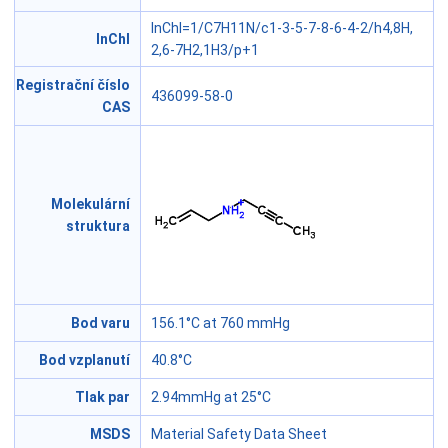
InChI=1/C7H11N/c1-3-5-7-8-6-4-2/h4,8H,
InChl
2,6-7H2,1H3/p+1
Registrační číslo
436099-58-0
CAS
Molekulární
struktura
Bod varu
156.1°C at 760 mmHg
Bod vzplanutí
40.8°C
Tlak par
2.94mmHg at 25°C
MSDS
Material Safety Data Sheet