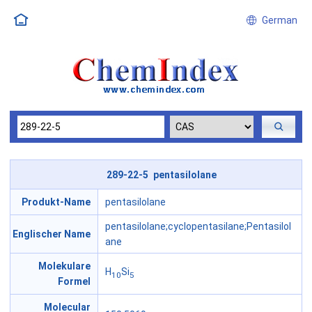
German
289-22-5 pentasilolane
Produkt-Name
pentasilolane
pentasilolane;cyclopentasilane;Pentasilol
Englischer Name
ane
Molekulare
H
Si
10
5
Formel
Molecular