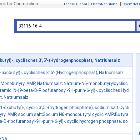
nk für Chemikalien
|
|
Toocle Global
ChemNet Global
ChemNet 
utyl)-, cyclisches 3',5'-(Hydrogenphosphat), Natriumsalz
-oxobutyl)-, cyclisches 3',5'-(Hydrogenphosphat), Natriumsalz
-Monobutyryl AMP, Natriumsalz; Natrium-N6-monobutyrylcyclisc
amid, N-(9-beta-D-Ribofuranosyl-9H-purin-6-yl)-, cyclisches Hyd
, Natriumsalz
1-oxobutyl)-, cyclic 3',5'-(hydrogen phosphate), sodium salt;Cycli
ryl AMP, sodium salt;Sodium N6-monobutyryl cyclic AMP;Butyra
a-D-ribofuranosyl-9H-purin-6-yl)-, cyclic hydrogen phosphate, so
·xNa