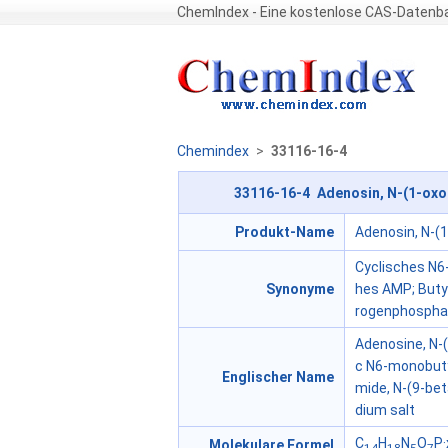
ChemIndex - Eine kostenlose CAS-Datenba
Chemindex
>
33116-16-4
33116-16-4 Adenosin, N-(1-oxob
Produkt-Name
Adenosin, N-(1
Cyclisches N6
Synonyme
hes AMP; Butyr
rogenphosphat
Adenosine, N-(
c N6-monobuty
Englischer Name
mide, N-(9-bet
dium salt
C
H
N
O
P
Molekulare Formel
14
18
5
7