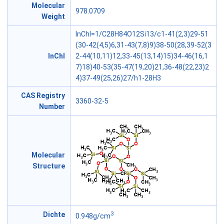
Molecular
978.0709
Weight
InChI=1/C28H84O12Si13/c1-41(2,3)29-51
(30-42(4,5)6,31-43(7,8)9)38-50(28,39-52(3
InChl
2-44(10,11)12,33-45(13,14)15)34-46(16,1
7)18)40-53(35-47(19,20)21,36-48(22,23)2
4)37-49(25,26)27/h1-28H3
CAS Registry
3360-32-5
Number
Molecular
Structure
3
Dichte
0.948g/cm