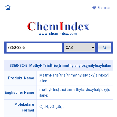
German
3360-32-5 Methyl-Tris[tris(trimethylsilyloxy)silyloxy]silan
Methyl-Tris[tris(trimethylsilyloxy)silyloxy]
Produkt-Name
silan
methyl-tris[tris(trimethylsilyloxy)silyloxy]s
Englischer Name
ilane;
Molekulare
C
H
O
Si
28
84
12
13
Formel