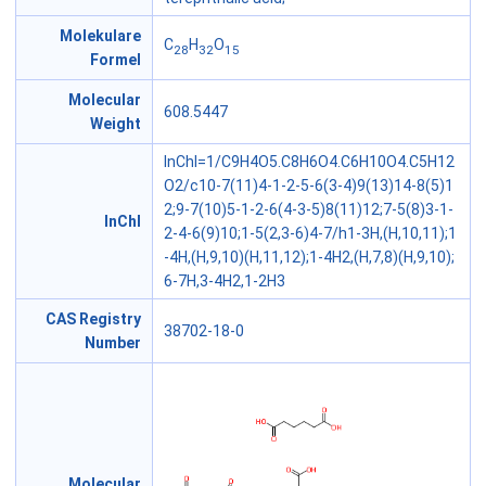
Molekulare
C
H
O
28
32
15
Formel
Molecular
608.5447
Weight
InChI=1/C9H4O5.C8H6O4.C6H10O4.C5H12
O2/c10-7(11)4-1-2-5-6(3-4)9(13)14-8(5)1
2;9-7(10)5-1-2-6(4-3-5)8(11)12;7-5(8)3-1-
InChl
2-4-6(9)10;1-5(2,3-6)4-7/h1-3H,(H,10,11);1
-4H,(H,9,10)(H,11,12);1-4H2,(H,7,8)(H,9,10);
6-7H,3-4H2,1-2H3
CAS Registry
38702-18-0
Number
Molecular