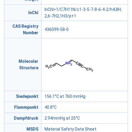
InChI=1/C7H11N/c1-3-5-7-8-6-4-2/h4,8H,
InChl
2,6-7H2,1H3/p+1
CAS Registry
436099-58-0
Number
Molecular
Structure
Siedepunkt
156.1°C at 760 mmHg
Flammpunkt
40.8°C
Dampfdruck
2.94mmHg at 25°C
MSDS
Material Safety Data Sheet