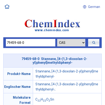
German
79459-68-0 Stannane, [4-(1,3-dioxolan-2-
yl)phenyl]methyldiphenyl-
Stannane, [4-(1,3-dioxolan-2-yl)phenyl]me
Produkt-Name
thyldiphenyl-
Stannane, [4-(1,3-dioxolan-2-yl)phenyl]me
Englischer Name
thyldiphenyl-;
Molekulare
C
H
O
Sn
22
22
2
Formel