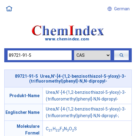
German
89721-91-5 Urea,N'-[4-(1,2-benzisothiazol-5-yloxy)-3-
(trifluoromethyl)phenyl]-N,N-dipropyl-
Urea,N'-[4-(1,2-benzisothiazol-5-yloxy)-3-
Produkt-Name
(trifluoromethyl)phenyl]-N,N-dipropyl-
Urea,N'-[4-(1,2-benzisothiazol-5-yloxy)-3-
Englischer Name
(trifluoromethyl)phenyl]-N,N-dipropyl-;
Molekulare
C
H
F
N
O
S
21
22
3
3
2
Formel