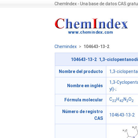
ChemIndex - Una base de datos CAS gratu
Chemindex
>
104643-13-2
104643-13-2 1,3-ciclopentanodica
Nombre del producto
1,3-ciclopenta
1,3-Cyclopenta
Nombre en inglés
yl)-;
C
H
N
O
Fórmula molecular
22
42
2
2
Número de registro
104643-13-2
CAS