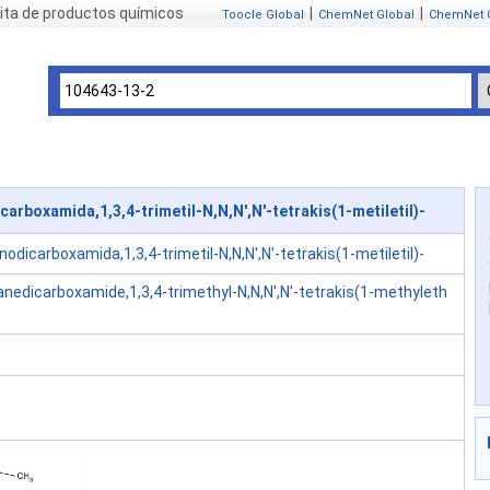
ita de productos químicos
|
|
Toocle Global
ChemNet Global
ChemNet 
rboxamida,1,3,4-trimetil-N,N,N',N'-tetrakis(1-metiletil)-
nodicarboxamida,1,3,4-trimetil-N,N,N',N'-tetrakis(1-metiletil)-
nedicarboxamide,1,3,4-trimethyl-N,N,N',N'-tetrakis(1-methyleth