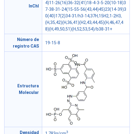
4)11-26(16)36-32(41)18-4-3-5-20(10-18)3
InChI
7-38-31-24(15-55-56(43,44)45)23(14-39)3
0(40)17(2)34-31/h3-14,37H,15H2,1-2H3,
(H,35,42)(H,36,41)(H2,43,44,45)(H,46,47,4
8)(H,49,50,51)(H,52,53,54)/b38-31+
Número de
19-15-8
registro CAS
Estructura
Molecular
3
Densidad
1.783g/cm