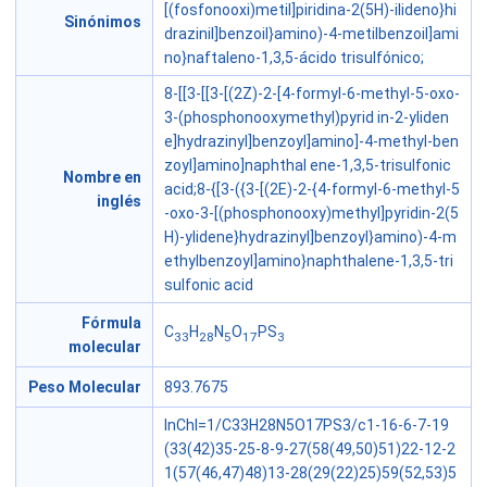
[(fosfonooxi)metil]piridina-2(5H)-ilideno}hi
Sinónimos
drazinil]benzoil}amino)-4-metilbenzoil]ami
no}naftaleno-1,3,5-ácido trisulfónico;
8-[[3-[[3-[(2Z)-2-[4-formyl-6-methyl-5-oxo-
3-(phosphonooxymethyl)pyrid in-2-yliden
e]hydrazinyl]benzoyl]amino]-4-methyl-ben
zoyl]amino]naphthal ene-1,3,5-trisulfonic
Nombre en
acid;8-{[3-({3-[(2E)-2-{4-formyl-6-methyl-5
inglés
-oxo-3-[(phosphonooxy)methyl]pyridin-2(5
H)-ylidene}hydrazinyl]benzoyl}amino)-4-m
ethylbenzoyl]amino}naphthalene-1,3,5-tri
sulfonic acid
Fórmula
C
H
N
O
PS
33
28
5
17
3
molecular
Peso Molecular
893.7675
InChI=1/C33H28N5O17PS3/c1-16-6-7-19
(33(42)35-25-8-9-27(58(49,50)51)22-12-2
1(57(46,47)48)13-28(29(22)25)59(52,53)5