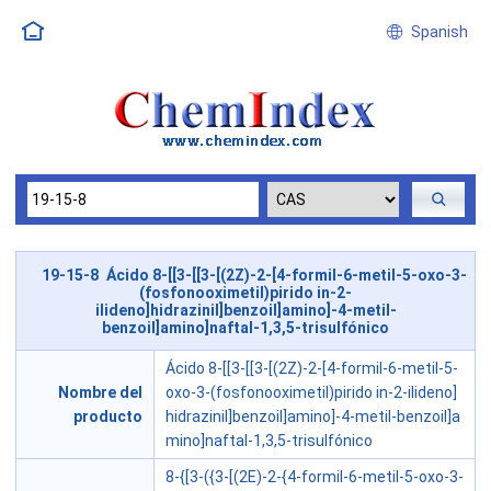
Spanish
19-15-8 Ácido 8-[[3-[[3-[(2Z)-2-[4-formil-6-metil-5-oxo-3-
(fosfonooximetil)pirido in-2-
ilideno]hidrazinil]benzoil]amino]-4-metil-
benzoil]amino]naftal-1,3,5-trisulfónico
Ácido 8-[[3-[[3-[(2Z)-2-[4-formil-6-metil-5-
Nombre del
oxo-3-(fosfonooximetil)pirido in-2-ilideno]
producto
hidrazinil]benzoil]amino]-4-metil-benzoil]a
mino]naftal-1,3,5-trisulfónico
8-{[3-({3-[(2E)-2-{4-formil-6-metil-5-oxo-3-