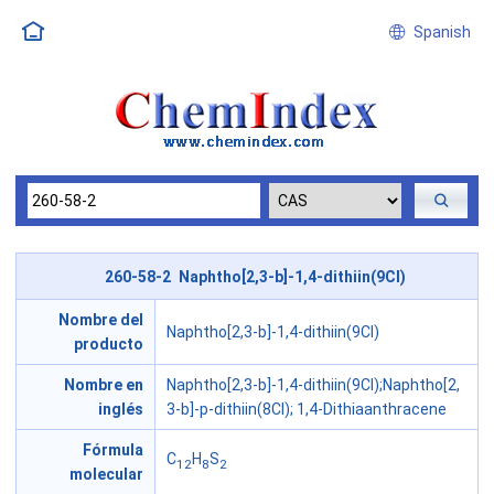
Spanish
260-58-2 Naphtho[2,3-b]-1,4-dithiin(9CI)
Nombre del
Naphtho[2,3-b]-1,4-dithiin(9CI)
producto
Nombre en
Naphtho[2,3-b]-1,4-dithiin(9CI);Naphtho[2,
inglés
3-b]-p-dithiin(8CI); 1,4-Dithiaanthracene
Fórmula
C
H
S
12
8
2
molecular