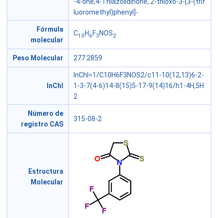
-4-one;4-Thiazolidinone, 2-thioxo-3-[3-(trif
luoromethyl)phenyl]-
Fórmula
C
H
F
NOS
10
6
3
2
molecular
Peso Molecular
277.2859
InChI=1/C10H6F3NOS2/c11-10(12,13)6-2-
InChI
1-3-7(4-6)14-8(15)5-17-9(14)16/h1-4H,5H
2
Número de
315-08-2
registro CAS
Estructura
Molecular