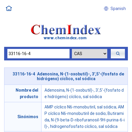
Spanish
33116-16-4 Adenosina, N-(1-oxobutil)-, 3',5'-(fosfato de
hidrógeno) cíclico, sal sódica
Nombre del
Adenosina, N-(1-oxobutil)-, 3',5'-(fosfato d
producto
e hidrógeno) cíclico, sal sódica
AMP cíclico N6-monobutiril, sal sódica; AM
P cíclico N6-monobutiril de sodio; Butirami
Sinónimos
da, N-(9-beta-D-ribofuranosil-9H-purina-6-i
l)-, hidrogenofosfato cíclico, sal sódica