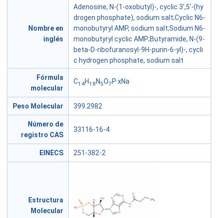
Adenosine, N-(1-oxobutyl)-, cyclic 3',5'-(hy
drogen phosphate), sodium salt;Cyclic N6-
Nombre en
monobutyryl AMP, sodium salt;Sodium N6-
inglés
monobutyryl cyclic AMP;Butyramide, N-(9-
beta-D-ribofuranosyl-9H-purin-6-yl)-, cycli
c hydrogen phosphate, sodium salt
Fórmula
C
H
N
O
P·xNa
14
18
5
7
molecular
Peso Molecular
399.2982
Número de
33116-16-4
registro CAS
EINECS
251-382-2
Estructura
Molecular