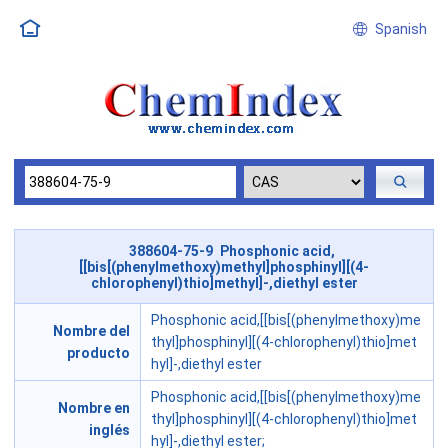
Spanish
388604-75-9 Phosphonic acid,
[[bis[(phenylmethoxy)methyl]phosphinyl][(4-
chlorophenyl)thio]methyl]-,diethyl ester
Phosphonic acid,[[bis[(phenylmethoxy)me
Nombre del
thyl]phosphinyl][(4-chlorophenyl)thio]met
producto
hyl]-,diethyl ester
Phosphonic acid,[[bis[(phenylmethoxy)me
Nombre en
thyl]phosphinyl][(4-chlorophenyl)thio]met
inglés
hyl]-,diethyl ester;