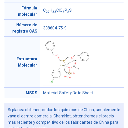
Fórmula
C
H
ClO
P
S
27
33
6
2
molecular
Número de
388604-75-9
registro CAS
Estructura
Molecular
MSDS
Material Safety Data Sheet
Si planea obtener productos químicos de China, simplemente
vaya al centro comercial ChemNet, obtendremos el precio
más reciente y competitivo de los fabricantes de China para