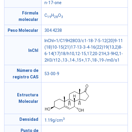
n-17-one
Fórmula
C
H
O
19
28
3
molecular
Peso Molecular
304.4238
InChI=1/C19H28O3/c1-18-7-5-12(20)9-11
(18)10-15(21)17-13-3-4-16(22)19(13,2)8-
InChI
6-14(17)18/h10,12-15,17,20-21H,3-9H2,1-
2H3/t12-,13-,14-,15+,17-,18-,19-/m0/s1
Número de
53-00-9
registro CAS
Estructura
Molecular
3
Densidad
1.19g/cm
Punto de