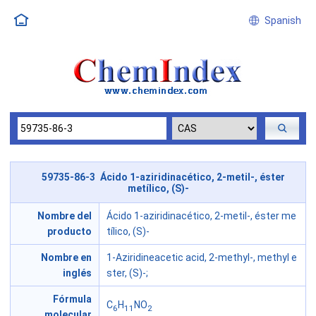
Spanish
59735-86-3 Ácido 1-aziridinacético, 2-metil-, éster
metílico, (S)-
Nombre del
Ácido 1-aziridinacético, 2-metil-, éster me
producto
tílico, (S)-
Nombre en
1-Aziridineacetic acid, 2-methyl-, methyl e
inglés
ster, (S)-;
Fórmula
C
H
NO
6
11
2
molecular