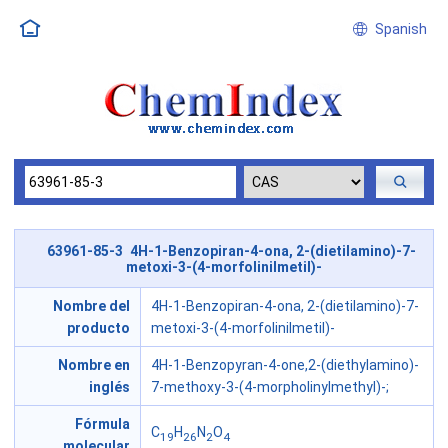
Spanish
63961-85-3 4H-1-Benzopiran-4-ona, 2-(dietilamino)-7-
metoxi-3-(4-morfolinilmetil)-
Nombre del
4H-1-Benzopiran-4-ona, 2-(dietilamino)-7-
producto
metoxi-3-(4-morfolinilmetil)-
Nombre en
4H-1-Benzopyran-4-one,2-(diethylamino)-
inglés
7-methoxy-3-(4-morpholinylmethyl)-;
Fórmula
C
H
N
O
19
26
2
4
molecular