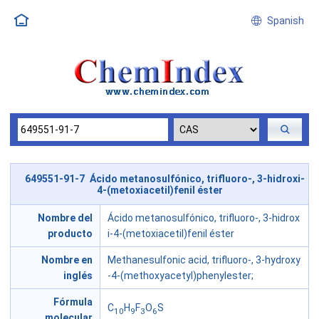
Spanish
649551-91-7 Ácido metanosulfónico, trifluoro-, 3-hidroxi-
4-(metoxiacetil)fenil éster
Nombre del
Ácido metanosulfónico, trifluoro-, 3-hidrox
producto
i-4-(metoxiacetil)fenil éster
Nombre en
Methanesulfonic acid, trifluoro-, 3-hydroxy
inglés
-4-(methoxyacetyl)phenylester;
Fórmula
C
H
F
O
S
10
9
3
6
molecular