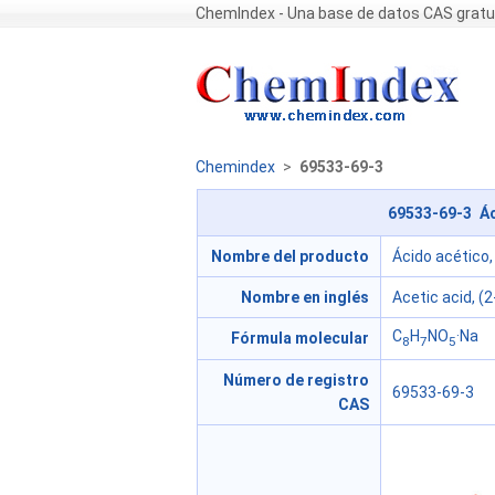
ChemIndex - Una base de datos CAS gratu
Chemindex
>
69533-69-3
69533-69-3 Áci
Nombre del producto
Ácido acético, 
Nombre en inglés
Acetic acid, (
C
H
NO
·Na
Fórmula molecular
8
7
5
Número de registro
69533-69-3
CAS