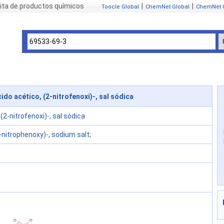
ita de productos químicos
|
|
Toocle Global
ChemNet Global
ChemNet 
do acético, (2-nitrofenoxi)-, sal sódica
(2-nitrofenoxi)-, sal sódica
2-nitrophenoxy)-, sodium salt;