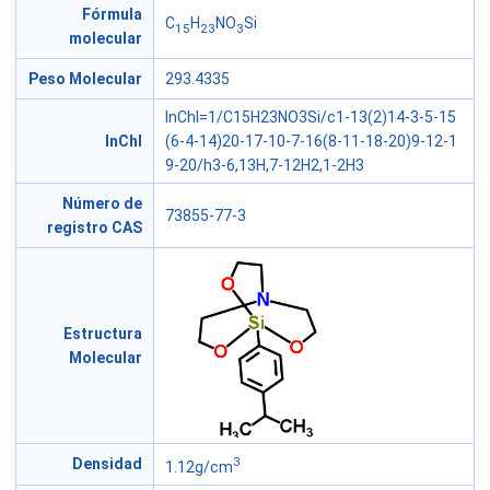
Fórmula
C
H
NO
Si
15
23
3
molecular
Peso Molecular
293.4335
InChI=1/C15H23NO3Si/c1-13(2)14-3-5-15
InChI
(6-4-14)20-17-10-7-16(8-11-18-20)9-12-1
9-20/h3-6,13H,7-12H2,1-2H3
Número de
73855-77-3
registro CAS
Estructura
Molecular
3
Densidad
1.12g/cm