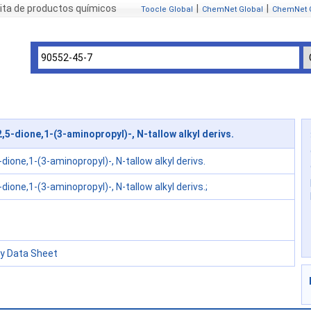
ita de productos químicos
|
|
Toocle Global
ChemNet Global
ChemNet 
5-dione,1-(3-aminopropyl)-, N-tallow alkyl derivs.
dione,1-(3-aminopropyl)-, N-tallow alkyl derivs.
dione,1-(3-aminopropyl)-, N-tallow alkyl derivs.;
ty Data Sheet