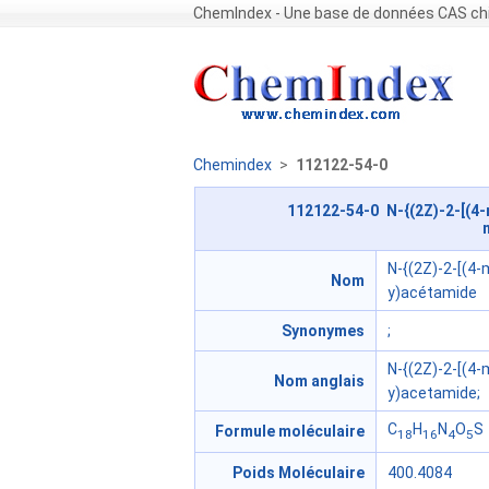
ChemIndex - Une base de données CAS chi
Chemindex
>
112122-54-0
112122-54-0 N-{(2Z)-2-[(4-m
N-{(2Z)-2-[(4-
Nom
y)acétamide
Synonymes
;
N-{(2Z)-2-[(4-
Nom anglais
y)acetamide;
C
H
N
O
S
Formule moléculaire
18
16
4
5
Poids Moléculaire
400.4084