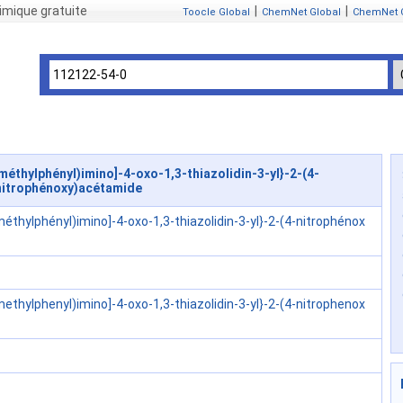
mique gratuite
|
|
Toocle Global
ChemNet Global
ChemNet 
éthylphényl)imino]-4-oxo-1,3-thiazolidin-3-yl}-2-(4-
nitrophénoxy)acétamide
méthylphényl)imino]-4-oxo-1,3-thiazolidin-3-yl}-2-(4-nitrophénox
methylphenyl)imino]-4-oxo-1,3-thiazolidin-3-yl}-2-(4-nitrophenox