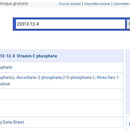
mique gratuite
|
|
Toocle Global
ChemNet Global
ChemNet 
13-12-4 Vitamin C phosphate
sphate
sphate;L-Ascorbate-2-phosphate;2-O-phosphono-L-threo-hex-1-
ulose
ty Data Sheet