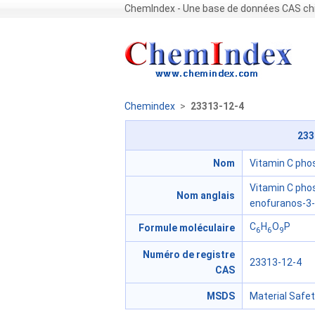
ChemIndex - Une base de données CAS chi
Chemindex
>
23313-12-4
233
Nom
Vitamin C pho
Vitamin C pho
Nom anglais
enofuranos-3-
C
H
O
P
Formule moléculaire
6
6
9
Numéro de registre
23313-12-4
CAS
MSDS
Material Safe