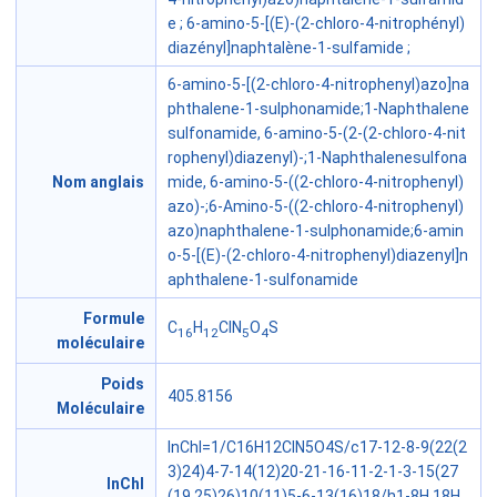
e ; 6-amino-5-[(E)-(2-chloro-4-nitrophényl)
diazényl]naphtalène-1-sulfamide ;
6-amino-5-[(2-chloro-4-nitrophenyl)azo]na
phthalene-1-sulphonamide;1-Naphthalene
sulfonamide, 6-amino-5-(2-(2-chloro-4-nit
rophenyl)diazenyl)-;1-Naphthalenesulfona
Nom anglais
mide, 6-amino-5-((2-chloro-4-nitrophenyl)
azo)-;6-Amino-5-((2-chloro-4-nitrophenyl)
azo)naphthalene-1-sulphonamide;6-amin
o-5-[(E)-(2-chloro-4-nitrophenyl)diazenyl]n
aphthalene-1-sulfonamide
Formule
C
H
ClN
O
S
16
12
5
4
moléculaire
Poids
405.8156
Moléculaire
InChI=1/C16H12ClN5O4S/c17-12-8-9(22(2
3)24)4-7-14(12)20-21-16-11-2-1-3-15(27
InChl
(19,25)26)10(11)5-6-13(16)18/h1-8H,18H