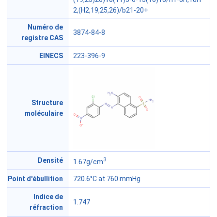
2,(H2,19,25,26)/b21-20+
Numéro de
3874-84-8
registre CAS
EINECS
223-396-9
Structure
moléculaire
3
Densité
1.67g/cm
Point d'ébullition
720.6°C at 760 mmHg
Indice de
1.747
réfraction