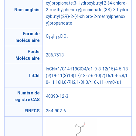
xy)propionate;3-Hydroxybutyl 2-(4-chloro-
Nom anglais
2-methylphenoxy)propionate;(3S)-3-hydro
xybutyl (2R)-2-(4-chloro-2-methylphenox
y)propanoate
Formule
C
H
ClO
14
19
4
moléculaire
Poids
286.7513
Moléculaire
InChI=1/C14H19ClO4/c1-9-8-12(15)4-5-13
InChl
(9)19-11(3)14(17)18-7-6-10(2)16/h4-5,8,1
0-11,16H,6-7H2,1-3H3/t10-,11+/m0/s1
Numéro de
40390-12-3
registre CAS
EINECS
254-902-6