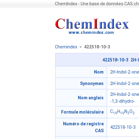
ChemIndex - Une base de données CAS chi
Chemindex
>
422518-10-3
422518-10-3 2H-I
Nom
2H-Indol-2-one
Synonymes
2H-Indol-2-one
2H-Indol-2-one
Nom anglais
-1,3-dihydro-
C
H
N
O
Formule moléculaire
10
10
2
2
Numéro de registre
422518-10-3
CAS