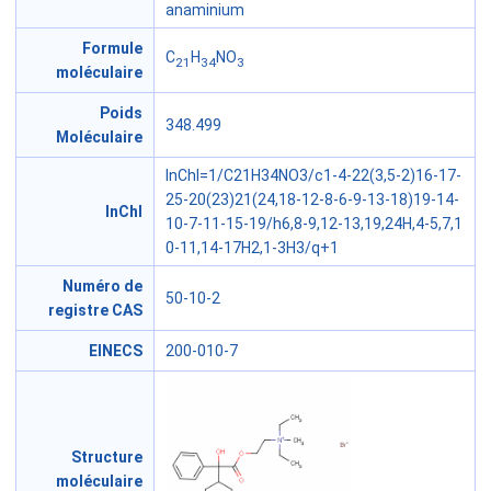
anaminium
Formule
C
H
NO
21
34
3
moléculaire
Poids
348.499
Moléculaire
InChI=1/C21H34NO3/c1-4-22(3,5-2)16-17-
25-20(23)21(24,18-12-8-6-9-13-18)19-14-
InChl
10-7-11-15-19/h6,8-9,12-13,19,24H,4-5,7,1
0-11,14-17H2,1-3H3/q+1
Numéro de
50-10-2
registre CAS
EINECS
200-010-7
Structure
moléculaire