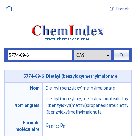
French
5774-69-6 Diethyl (benzyloxy)methylmalonate
Nom
Diethyl (benzyloxy)methylmalonate
Diethyl (benzyloxy)methylmalonate;diethy
Nom anglais
l (benzyloxy)(methyl)propanedioate;diethy
l(benzyloxy)methylmalonate
Formule
C
H
O
15
20
5
moléculaire