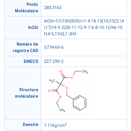
Poids
280.3163
Moléculaire
InChI=1/C15H20O5/c1-4-18-13(16)15(3,14
InChl
(17)19-5-2)20-11-12-9-7-6-8-10-12/h6-10
H,4-5,11H2,1-3H3
Numéro de
5774-69-6
registre CAS
EINECS
227-299-2
Structure
moléculaire
3
Densité
1.116g/cm