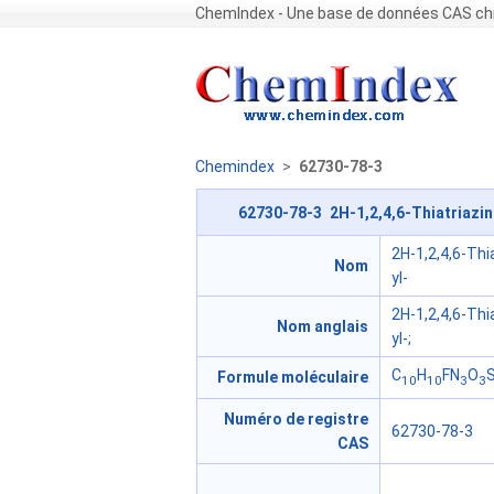
ChemIndex - Une base de données CAS chi
Chemindex
>
62730-78-3
62730-78-3 2H-1,2,4,6-Thiatriazi
2H-1,2,4,6-Thi
Nom
yl-
2H-1,2,4,6-Thi
Nom anglais
yl-;
C
H
FN
O
Formule moléculaire
10
10
3
3
Numéro de registre
62730-78-3
CAS