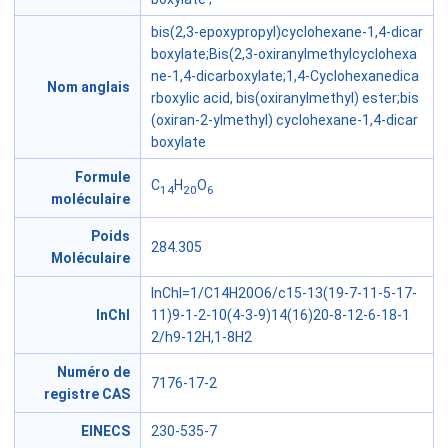
bis(2,3-epoxypropyl)cyclohexane-1,4-dicar
boxylate;Bis(2,3-oxiranylmethylcyclohexa
ne-1,4-dicarboxylate;1,4-Cyclohexanedica
Nom anglais
rboxylic acid, bis(oxiranylmethyl) ester;bis
(oxiran-2-ylmethyl) cyclohexane-1,4-dicar
boxylate
Formule
C
H
O
14
20
6
moléculaire
Poids
284.305
Moléculaire
InChI=1/C14H20O6/c15-13(19-7-11-5-17-
InChl
11)9-1-2-10(4-3-9)14(16)20-8-12-6-18-1
2/h9-12H,1-8H2
Numéro de
7176-17-2
registre CAS
EINECS
230-535-7