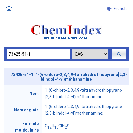
French
73425-51-1 1-(6-chloro-2,3,4,9-tétrahydrothiopyrano[2,3-
b]indol-4-yl)méthanamine
1-(6-chloro-2,3,4,9-tétrahydrothiopyrano
Nom
[2,3-b]indol-4-yl)méthanamine
1-(6-chloro-2,3,4,9-tetrahydrothiopyrano
Nom anglais
[2,3-b]indol-4-yl)methanamine;
Formule
C
H
ClN
S
12
13
2
moléculaire