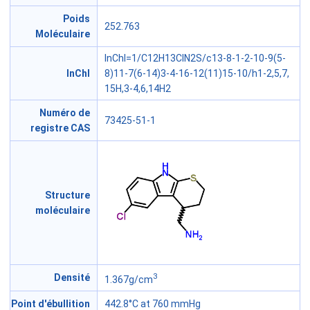
Poids
252.763
Moléculaire
InChI=1/C12H13ClN2S/c13-8-1-2-10-9(5-
InChl
8)11-7(6-14)3-4-16-12(11)15-10/h1-2,5,7,
15H,3-4,6,14H2
Numéro de
73425-51-1
registre CAS
Structure
moléculaire
3
Densité
1.367g/cm
Point d'ébullition
442.8°C at 760 mmHg