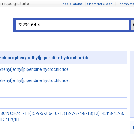
mique gratuite
|
|
Toocle Global
ChemNet Global
ChemNet 
-chlorophenyl)ethyl]piperidine hydrochloride
phenyl)ethyl]piperidine hydrochloride
phenyl)ethyl]piperidine hydrochloride;
8ClN.ClH/c1-11(15-9-5-2-6-10-15)12-7-3-4-8-13(12)14;/h3-4,7-8,
0H2,1H3;1H