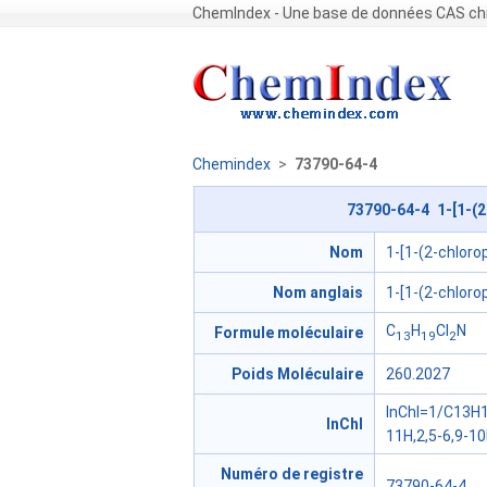
ChemIndex - Une base de données CAS chi
Chemindex
>
73790-64-4
73790-64-4 1-[1-(2
Nom
1-[1-(2-chloro
Nom anglais
1-[1-(2-chloro
C
H
Cl
N
Formule moléculaire
13
19
2
Poids Moléculaire
260.2027
InChI=1/C13H1
InChl
11H,2,5-6,9-1
Numéro de registre
73790-64-4