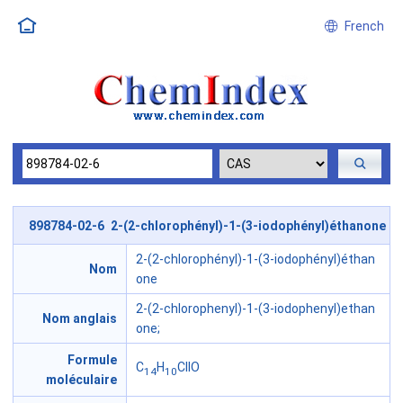
French
898784-02-6 2-(2-chlorophényl)-1-(3-iodophényl)éthanone
2-(2-chlorophényl)-1-(3-iodophényl)éthan
Nom
one
2-(2-chlorophenyl)-1-(3-iodophenyl)ethan
Nom anglais
one;
Formule
C
H
ClIO
14
10
moléculaire